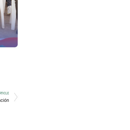
RTICLE
ación