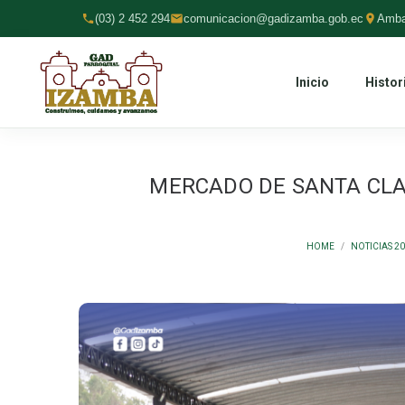
(03) 2 452 294
comunicacion@gadizamba.gob.ec
Amba
Inicio
Histor
MERCADO DE SANTA CLA
HOME
/
NOTICIAS 20