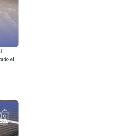
al
zado el