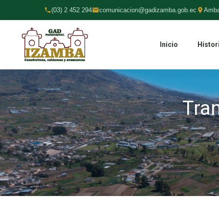
(03) 2 452 294
comunicacion@gadizamba.gob.ec
Amba
Inicio
Histor
Tra