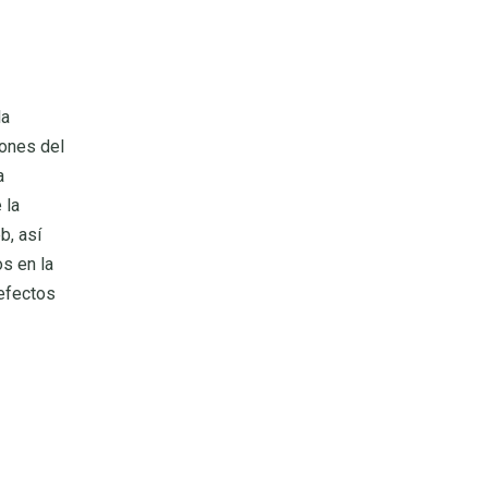
la
iones del
a
 la
b, así
s en la
 efectos