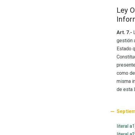
Ley O
Infor
Art. 7.-
L
gestión 
Estado q
Constitu
presente
como de 
misma in
de esta 
Septie
literal a
literal a