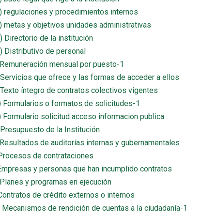
a3) regulaciones y procedimientos internos
a4) metas y objetivos unidades administrativas
1) Directorio de la institución
2) Distributivo de personal
c) Remuneración mensual por puesto-1
d) Servicios que ofrece y las formas de acceder a ellos
e) Texto íntegro de contratos colectivos vigentes
f1) Formularios o formatos de solicitudes-1
f2) Formulario solicitud acceso informacion publica
) Presupuesto de la Institución
h) Resultados de auditorías internas y gubernamentales
i) Procesos de contrataciones
j) Empresas y personas que han incumplido contratos
k) Planes y programas en ejecución
) Contratos de crédito externos o internos
m) Mecanismos de rendición de cuentas a la ciudadanía-1