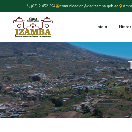
(03) 2 452 294
comunicacion@gadizamba.gob.ec
Amba
Inicio
Histor