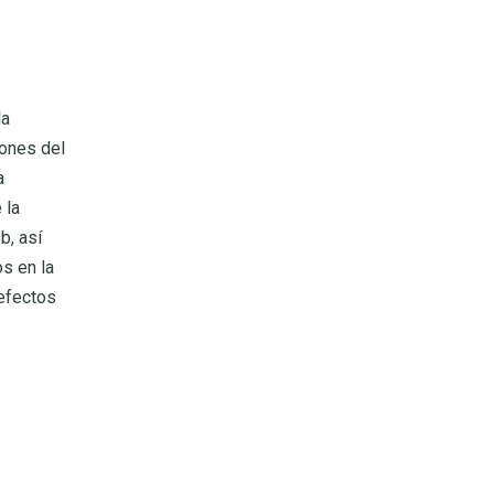
la
iones del
a
 la
b, así
s en la
 efectos