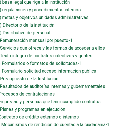
2) base legal que rige a la institución
a3) regulaciones y procedimientos internos
a4) metas y objetivos unidades administrativas
1) Directorio de la institución
2) Distributivo de personal
c) Remuneración mensual por puesto-1
d) Servicios que ofrece y las formas de acceder a ellos
e) Texto íntegro de contratos colectivos vigentes
f1) Formularios o formatos de solicitudes-1
)
Formulario solicitud acceso informacion publica
) Presupuesto de la Institución
h) Resultados de auditorías internas y gubernamentales
i) Procesos de contrataciones
j) Empresas y personas que han incumplido contratos
k) Planes y programas en ejecución
) Contratos de crédito externos o internos
m) Mecanismos de rendición de cuentas a la ciudadanía-1