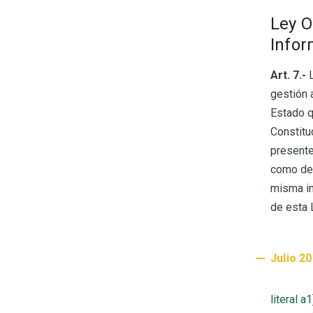
Ley O
Infor
Art. 7.-
L
gestión 
Estado q
Constitu
presente
como de 
misma in
de esta 
Julio 2
literal a