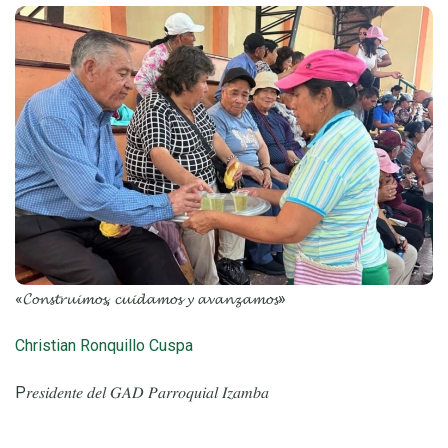
«𝓒𝓸𝓷𝓼𝓽𝓻𝓾𝓲𝓶𝓸𝓼, 𝓬𝓾𝓲𝓭𝓪𝓶𝓸𝓼 𝔂 𝓪𝓿𝓪𝓷𝔃𝓪𝓶𝓸𝓼»
Christian Ronquillo Cuspa
P𝑟𝑒𝑠𝑖𝑑𝑒𝑛𝑡𝑒 𝑑𝑒𝑙 𝐺𝐴𝐷 𝑃𝑎𝑟𝑟𝑜𝑞𝑢𝑖𝑎𝑙 𝐼𝑧𝑎𝑚𝑏𝑎