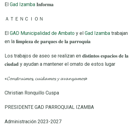
El
Gad Izamba
𝐈𝐧𝐟𝐨𝐫𝐦𝐚
ＡＴＥＮＣＩＯＮ
El
GAD Municipalidad de Ambato
y el
Gad Izamba
trabajan
en la 𝐥𝐢𝐦𝐩𝐢𝐞𝐳𝐚 𝐝𝐞 𝐩𝐚𝐫𝐪𝐮𝐞𝐬 𝐝𝐞 𝐥𝐚 𝐩𝐚𝐫𝐫𝐨𝐪𝐮𝐢𝐚
Los trabajos de aseo se realizan en 𝐝𝐢𝐬𝐭𝐢𝐧𝐭𝐨𝐬 𝐞𝐬𝐩𝐚𝐜𝐢𝐨𝐬 𝐝𝐞 𝐥𝐚
𝐜𝐢𝐮𝐝𝐚𝐝 y ayudan a mantener el ornato de estos lugar
«𝓒𝓸𝓷𝓼𝓽𝓻𝓾𝓲𝓶𝓸𝓼, 𝓬𝓾𝓲𝓭𝓪𝓶𝓸𝓼 𝔂 𝓪𝓿𝓪𝓷𝔃𝓪𝓶𝓸𝓼»
Christian Ronquillo Cuspa
PRESIDENTE GAD PARROQUIAL IZAMBA
Administración 2023-2027