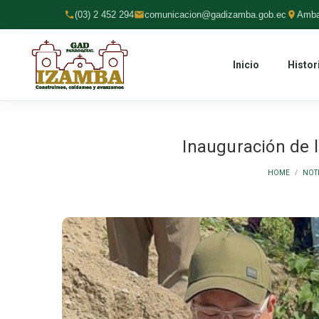
(03) 2 452 294
comunicacion@gadizamba.gob.ec
Amba
Inicio
Histor
Inauguración de l
HOME
/
NOTI