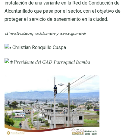
instalación de una variante en la Red de Conducción de
Alcantarillado que pasa por el sector, con el objetivo de
proteger el servicio de saneamiento en la ciudad.
«𝓒𝓸𝓷𝓼𝓽𝓻𝓾𝓲𝓶𝓸𝓼, 𝓬𝓾𝓲𝓭𝓪𝓶𝓸𝓼 𝔂 𝓪𝓿𝓪𝓷𝔃𝓪𝓶𝓸𝓼»
Christian Ronquillo Cuspa
P𝑟𝑒𝑠𝑖𝑑𝑒𝑛𝑡𝑒 𝑑𝑒𝑙 𝐺𝐴𝐷 𝑃𝑎𝑟𝑟𝑜𝑞𝑢𝑖𝑎𝑙 𝐼𝑧𝑎𝑚𝑏𝑎