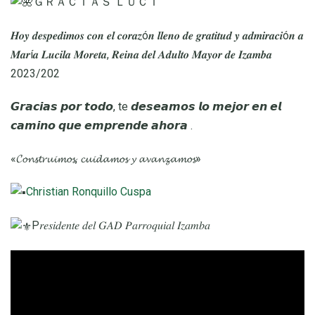
ＧＲＡＣＩＡＳ ＬＵＣＩ
𝑯𝒐𝒚 𝒅𝒆𝒔𝒑𝒆𝒅𝒊𝒎𝒐𝒔 𝒄𝒐𝒏 𝒆𝒍 𝒄𝒐𝒓𝒂𝒛ó𝒏 𝒍𝒍𝒆𝒏𝒐 𝒅𝒆 𝒈𝒓𝒂𝒕𝒊𝒕𝒖𝒅 𝒚 𝒂𝒅𝒎𝒊𝒓𝒂𝒄𝒊ó𝒏 𝒂
𝑴𝒂𝒓í𝒂 𝑳𝒖𝒄𝒊𝒍𝒂 𝑴𝒐𝒓𝒆𝒕𝒂, 𝑹𝒆𝒊𝒏𝒂 𝒅𝒆𝒍 𝑨𝒅𝒖𝒍𝒕𝒐 𝑴𝒂𝒚𝒐𝒓 𝒅𝒆 𝑰𝒛𝒂𝒎𝒃𝒂
2023/202
𝙂𝙧𝙖𝙘𝙞𝙖𝙨 𝙥𝙤𝙧 𝙩𝙤𝙙𝙤, te 𝙙𝙚𝙨𝙚𝙖𝙢𝙤𝙨 𝙡𝙤 𝙢𝙚𝙟𝙤𝙧 𝙚𝙣 𝙚𝙡
𝙘𝙖𝙢𝙞𝙣𝙤 𝙦𝙪𝙚 𝙚𝙢𝙥𝙧𝙚𝙣𝙙𝙚 𝙖𝙝𝙤𝙧𝙖 .
«𝓒𝓸𝓷𝓼𝓽𝓻𝓾𝓲𝓶𝓸𝓼, 𝓬𝓾𝓲𝓭𝓪𝓶𝓸𝓼 𝔂 𝓪𝓿𝓪𝓷𝔃𝓪𝓶𝓸𝓼»
Christian Ronquillo Cuspa
P𝑟𝑒𝑠𝑖𝑑𝑒𝑛𝑡𝑒 𝑑𝑒𝑙 𝐺𝐴𝐷 𝑃𝑎𝑟𝑟𝑜𝑞𝑢𝑖𝑎𝑙 𝐼𝑧𝑎𝑚𝑏𝑎