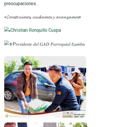
preocupaciones .
«𝓒𝓸𝓷𝓼𝓽𝓻𝓾𝓲𝓶𝓸𝓼, 𝓬𝓾𝓲𝓭𝓪𝓶𝓸𝓼 𝔂 𝓪𝓿𝓪𝓷𝔃𝓪𝓶𝓸𝓼»
Christian Ronquillo Cuspa
P𝑟𝑒𝑠𝑖𝑑𝑒𝑛𝑡𝑒 𝑑𝑒𝑙 𝐺𝐴𝐷 𝑃𝑎𝑟𝑟𝑜𝑞𝑢𝑖𝑎𝑙 𝐼𝑧𝑎𝑚𝑏𝑎