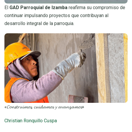
El
GAD Parroquial de Izamba
reafirma su compromiso de
continuar impulsando proyectos que contribuyan al
desarrollo integral de la parroquia.
«𝓒𝓸𝓷𝓼𝓽𝓻𝓾𝓲𝓶𝓸𝓼, 𝓬𝓾𝓲𝓭𝓪𝓶𝓸𝓼 𝔂 𝓪𝓿𝓪𝓷𝔃𝓪𝓶𝓸𝓼»
Christian Ronquillo Cuspa