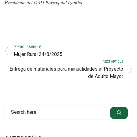
P𝑟𝑒𝑠𝑖𝑑𝑒𝑛𝑡𝑒 𝑑𝑒𝑙 𝐺𝐴𝐷 𝑃𝑎𝑟𝑟𝑜𝑞𝑢𝑖𝑎𝑙 𝐼𝑧𝑎𝑚𝑏𝑎
PREVIOUS ARTICLE
Mujer Rural 24/8/2025
NEXT ARTICLE
Entrega de materiales para manualidades al Proyecto
de Adulto Mayor