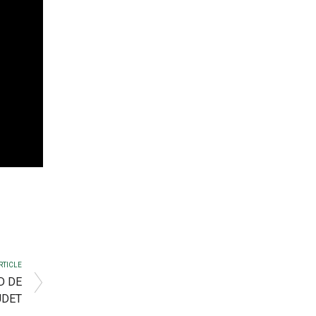
RTICLE
D DE
UDET