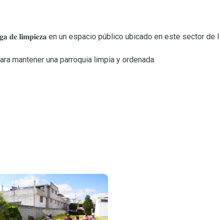
𝐠𝐚 𝐝𝐞 𝐥𝐢𝐦𝐩𝐢𝐞𝐳𝐚 en un espacio público ubicado en este sector d
𝐫 𝐞𝐧 𝐦𝐢𝐧𝐠𝐚 para mantener una parroquia limpia y ordenada.