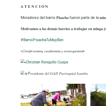
𝐀 𝐓 𝐄 𝐍 𝐂 𝐈 𝐎́ 𝐍
Moradores del barrio 𝐏𝐢𝐬𝐚𝐜𝐡𝐚 fueron parte de la 𝐦𝐢
𝐌𝐨𝐭𝐢𝐯𝐚𝐦𝐨𝐬 𝐚 𝐥𝐨𝐬 𝐝𝐞𝐦𝐚́𝐬 𝐛𝐚𝐫𝐫𝐢𝐨𝐬 𝐚 𝐭𝐫𝐚𝐛𝐚𝐣𝐚
#BarrioPisachaTuMuyBen
«𝓒𝓸𝓷𝓼𝓽𝓻𝓾𝓲𝓶𝓸𝓼, 𝓬𝓾𝓲𝓭𝓪𝓶𝓸𝓼 𝔂 𝓪𝓿𝓪𝓷𝔃𝓪𝓶𝓸𝓼»
Christian Ronquillo Cuspa
P𝑟𝑒𝑠𝑖𝑑𝑒𝑛𝑡𝑒 𝑑𝑒𝑙 𝐺𝐴𝐷 𝑃𝑎𝑟𝑟𝑜𝑞𝑢𝑖𝑎𝑙 𝐼𝑧𝑎𝑚𝑏𝑎