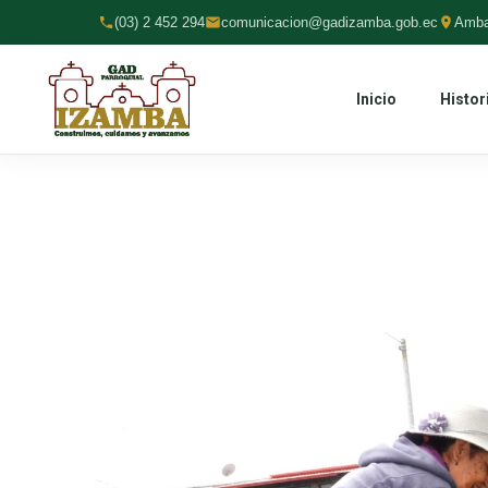
(03) 2 452 294
comunicacion@gadizamba.gob.ec
Amba
Inicio
Histor