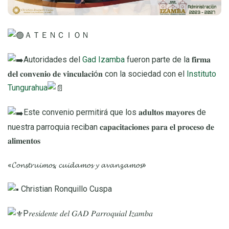
ＡＴＥＮＣＩＯＮ
Autoridades del
Gad Izamba
fueron parte de la 𝐟𝐢𝐫𝐦𝐚
𝐝𝐞𝐥 𝐜𝐨𝐧𝐯𝐞𝐧𝐢𝐨 𝐝𝐞 𝐯𝐢𝐧𝐜𝐮𝐥𝐚𝐜𝐢ó𝐧 con la sociedad con el
Instituto
Tungurahua
Este convenio permitirá que los 𝐚𝐝𝐮𝐥𝐭𝐨𝐬 𝐦𝐚𝐲𝐨𝐫𝐞𝐬 de
nuestra parroquia reciban 𝐜𝐚𝐩𝐚𝐜𝐢𝐭𝐚𝐜𝐢𝐨𝐧𝐞𝐬 𝐩𝐚𝐫𝐚 𝐞𝐥 𝐩𝐫𝐨𝐜𝐞𝐬𝐨 𝐝𝐞
𝐚𝐥𝐢𝐦𝐞𝐧𝐭𝐨𝐬
«𝓒𝓸𝓷𝓼𝓽𝓻𝓾𝓲𝓶𝓸𝓼, 𝓬𝓾𝓲𝓭𝓪𝓶𝓸𝓼 𝔂 𝓪𝓿𝓪𝓷𝔃𝓪𝓶𝓸𝓼»
Christian Ronquillo Cuspa
P𝑟𝑒𝑠𝑖𝑑𝑒𝑛𝑡𝑒 𝑑𝑒𝑙 𝐺𝐴𝐷 𝑃𝑎𝑟𝑟𝑜𝑞𝑢𝑖𝑎𝑙 𝐼𝑧𝑎𝑚𝑏𝑎