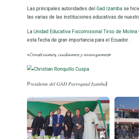
Las principales autoridades del
Gad Izamba
se hici
las varias de las instituciones educativas de nuestra
La
Unidad Educativa Fiscomisional Tirso de Molina
esta fecha de gran importancia para el Ecuador .
«𝓒𝓸𝓷𝓼𝓽𝓻𝓾𝓲𝓶𝓸𝓼, 𝓬𝓾𝓲𝓭𝓪𝓶𝓸𝓼 𝔂 𝓪𝓿𝓪𝓷𝔃𝓪𝓶𝓸𝓼»
Christian Ronquillo Cuspa
P𝑟𝑒𝑠𝑖𝑑𝑒𝑛𝑡𝑒 𝑑𝑒𝑙 𝐺𝐴𝐷 𝑃𝑎𝑟𝑟𝑜𝑞𝑢𝑖𝑎𝑙 𝐼𝑧𝑎𝑚𝑏𝑎}