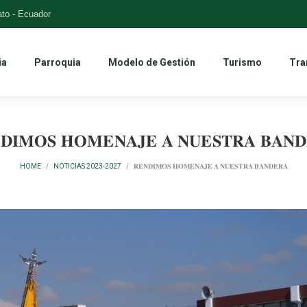
to - Ecuador
ia
Parroquia
Modelo de Gestión
Turismo
Tra
𝐃𝐈𝐌𝐎𝐒 𝐇𝐎𝐌𝐄𝐍𝐀𝐉𝐄 𝐀 𝐍𝐔𝐄𝐒𝐓𝐑𝐀 𝐁𝐀𝐍
HOME
/
NOTICIAS 2023-2027
/
𝐑𝐄𝐍𝐃𝐈𝐌𝐎𝐒 𝐇𝐎𝐌𝐄𝐍𝐀𝐉𝐄 𝐀 𝐍𝐔𝐄𝐒𝐓𝐑𝐀 𝐁𝐀𝐍𝐃𝐄𝐑𝐀