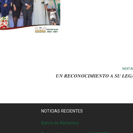
NEXT A
𝑼𝑵 𝑹𝑬𝑪𝑶𝑵𝑶𝑪𝑰𝑴𝑰𝑬𝑵𝑻𝑶 𝑨 𝑺𝑼 𝑳𝑬𝑮
NOTICIAS RECIENTES
Banco de Alimentos