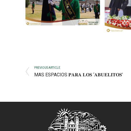
PREVIOUS ARTICLE
MAS ESPACIOS 𝐏𝐀𝐑𝐀 𝐋𝐎𝐒 ‘𝐀𝐁𝐔𝐄𝐋𝐈𝐓𝐎𝐒’