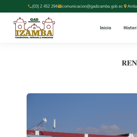
(03) 2 452 294
comunicacion@gadizamba.gob.ec
Amba
Inicio
Histor
𝐑𝐄𝐍